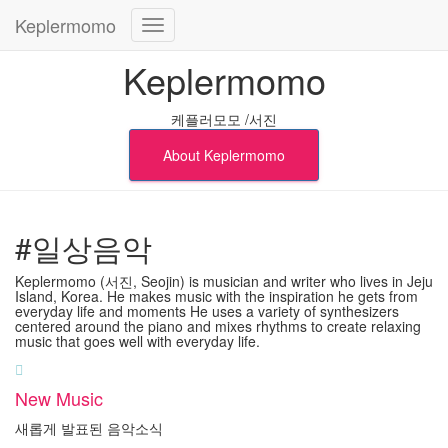
Keplermomo
내비게이션 토글
Keplermomo
케플러모모 /서진
About Keplermomo
#일상음악
Keplermomo (서진, Seojin) is musician and writer who lives in Jeju
Island, Korea. He makes music with the inspiration he gets from
everyday life and moments He uses a variety of synthesizers
centered around the piano and mixes rhythms to create relaxing
music that goes well with everyday life.
New Music
새롭게 발표된 음악소식